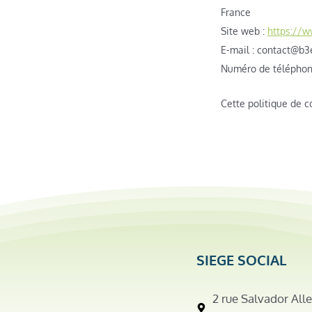
France
Site web :
https://
E-mail :
rf.teb-e3b@
Numéro de téléphone
Cette politique de 
SIEGE SOCIAL
2 rue Salvador All