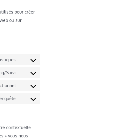
tilisés pour créer
e web ou sur
istiques
ng/Suivi
ctionnel
’enquête
tre contextuelle
ces » vous nous