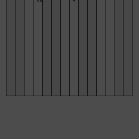
Villeparisis
€