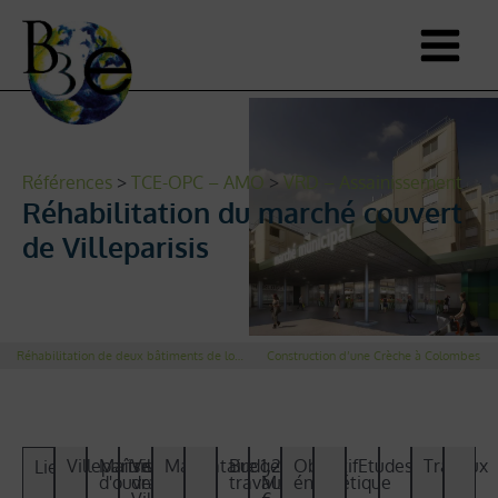
Références
>
TCE-OPC – AMO
>
VRD – Assainissement
Réhabilitation du marché couvert
de Villeparisis
Réhabilitation de deux bâtiments de logements à Les-Clayes-sous-bois
Construction d’une Crèche à Colombes
Villeparisis
Maître
Ville
Mandataire
Budget
1,2
Objectif
Etudes
Travaux
Lieu
d'ouvrage​
de
travaux
M.
énergétique