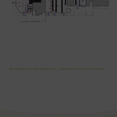
Réhabilitation de deux bâtiments de logements à Les-Clayes-sous-bois
Construction d’une Crèche à Colombes