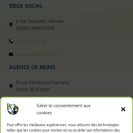
SIEGE SOCIAL
2 rue Salvador Allende
92000 NANTERRE
01 55 47 24 00
contact@b3e-bet.fr
AGENCE DE REIMS
17 rue Ferdinand Hamelin
51450 BETHENY
03 26 35 26 80
Gérer le consentement aux
cookies
contact.reims@b3e-bet.fr
Pour offrir les meilleures expériences, nous utilisons des technologies
AGENCE DE BRETAGNE
telles que les cookies pour stocker et/ou accéder aux informations des