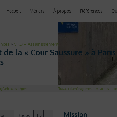
Accueil
Métiers
À propos
Références
Qu
ences
>
VRD – Assainissement
e la « Cour Saussure » à Paris
s
ng Véhicules Légers
Mission
bjectif
Etudes
Travaux