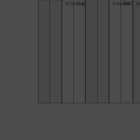
d'ouvrage​
Galia
travaux
000€
é