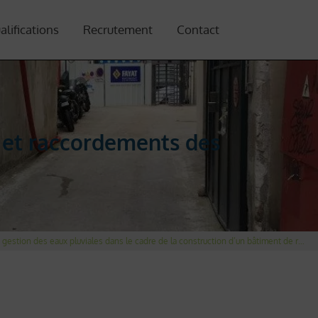
alifications
Recrutement
Contact
 et raccordements des
Travaux d’aménagement des voiries et de gestion des eaux pluviales dans le cadre de la construction d’un bâtiment de rupture de charge au CEA Paris-Saclay