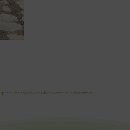
Travaux d’aménagement des voiries et de gestion des eaux pluviales dans le cadre de la construction d’un bâtiment de rupture de charge au CEA Paris-Saclay