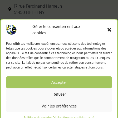
17 rue Ferdinand Hamelin
51450 BETHENY
03 26 35 26 80
Gérer le consentement aux
cookies
contact.reims@b3e-bet.fr
Pour offrir les meilleures expériences, nous utilisons des technologies
AGENCE DE BRETAGNE
telles que les cookies pour stocker et/ou accéder aux informations des
appareils. Le fait de consentir à ces technologies nous permettra de traiter
des données telles que le comportement de navigation ou les ID uniques
50 rue du Président Sadate
sur ce site. Le fait de ne pas consentir ou de retirer son consentement
29000 QUIMPER
peut avoir un effet négatif sur certaines caractéristiques et fonctions.
02 98 74 39 24
Accepter
contact.bretagne@b3e-bet.fr
Refuser
Politique de cookies (UE)
Mentions légales
Voir les préférences
Contact
Site réalisé par Creastic
Politique de cookies
Déclaration de confidentialité